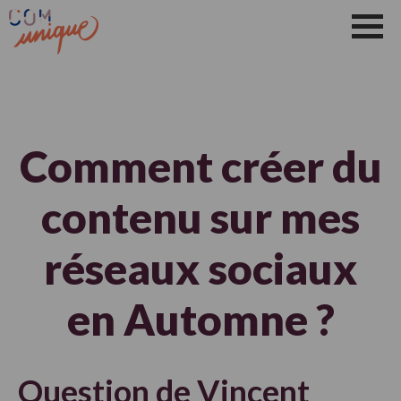
Les Idées Et Les Conseils
Qui Suis-Je ?
Les Conseils
Actualité
Vidéos
Contact Le Mans
Aller
au
contenu
Comment créer du
contenu sur mes
réseaux sociaux
en Automne ?
Question de
Vincent