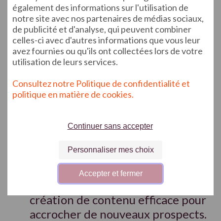
également des informations sur l'utilisation de
notre site avec nos partenaires de médias sociaux,
Des statistiques de performance :
de publicité et d'analyse, qui peuvent combiner
celles-ci avec d'autres informations que vous leur
Fournir des analyses de
avez fournies ou qu'ils ont collectées lors de votre
performance pour chaque post,
utilisation de leurs services.
comme le nombre de vues, les clics
et l'engagement, pour vous aider à
Consultez notre Politique de confidentialité et
politique en matière de cookies.
ajuster votre stratégie de
contenu.
Continuer sans accepter
La rédaction de Conseils et
Personnaliser mes choix
d'Astuces :
Inclure une section de
blog ou de ressources avec des
Accepter et fermer
conseils et des astuces sur la
création de contenu efficace pour
accrocher de nouveaux prospects.