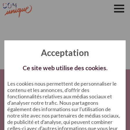
Les Idées Et Les Conseils
Qui Suis-Je ?
Les Conseils
Actualité
Vidéos
Contact Le Mans
Aller
au
contenu
Unsubscribe
Acceptation
Ce site web utilise des cookies.
Les cookies nous permettent de personnaliser le
contenu et les annonces, d'offrir des
fonctionnalités relatives aux médias sociaux et
d'analyser notre trafic. Nous partageons
également des informations sur l'utilisation de
Inscription à la newsletter : Je confirme avoir pris
connaissance de votre
politique de confidentialité
notre site avec nos partenaires de médias sociaux,
de publicité et d'analyse, qui peuvent combiner
Recevoir
celles-ci avec d'autres informations que vous leur