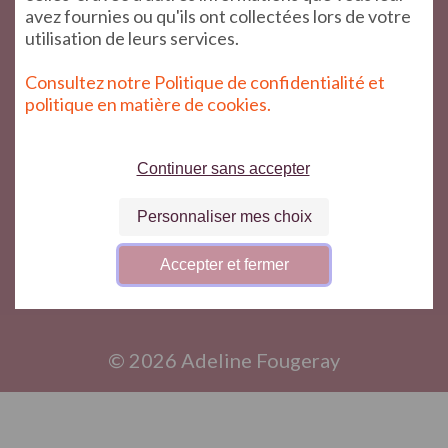
avez fournies ou qu'ils ont collectées lors de votre
utilisation de leurs services.
Qui suis-je ?
Consultez notre Politique de confidentialité et
Les idées et les conseils
politique en matière de cookies.
Vidéos
Actualité
Continuer sans accepter
Les conseils
Personnaliser mes choix
Contact Le Mans
Accepter et fermer
Mentions légales
© 2026 Adeline Fougeray