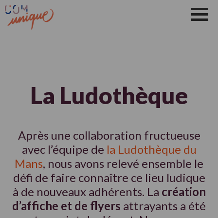
Les Idées Et Les Conseils
Qui Suis-Je ?
Les Conseils
Actualité
Vidéos
Contact Le Mans
Aller
au
contenu
La Ludothèque
Après une collaboration fructueuse
avec l’équipe de
la Ludothèque du
Mans
, nous avons relevé ensemble le
défi de faire connaître ce lieu ludique
à de nouveaux adhérents. La
création
d’affiche et de flyers
attrayants a été